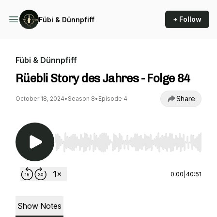
+ Follow
Fübi & Dünnpfiff
Fübi & Dünnpfiff
Rüebli Story des Jahres - Folge 84
Share
October 18, 2024
•
Season 8
•
Episode 4
Use Left/Right to seek, Home/End to jump to st
0:00
|
40:51
Show Notes