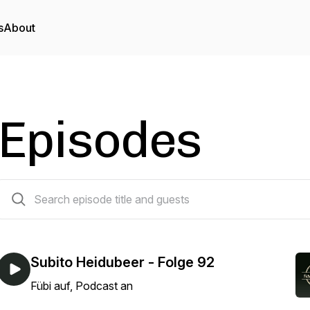
s
About
Episodes
92 episodes
Subito Heidubeer - Folge 92
Fübi auf, Podcast an