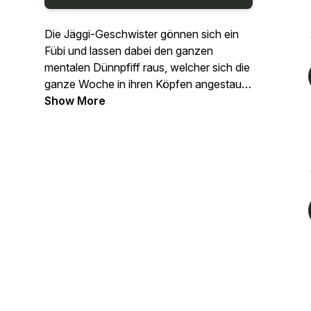
Die Jäggi-Geschwister gönnen sich ein
Fübi und lassen dabei den ganzen
mentalen Dünnpfiff raus, welcher sich die
ganze Woche in ihren Köpfen angestaut
hat. Mit nicht immer ganz so ernsten und
Show More
teilweise sogar völlig sinnbefreiten
Themen soll der Start ins Wochenende
glücken. Also macht euch ein Bier auf,
lehnt euch zurück und schaltet euer Hirn
ab und den Podcast an.