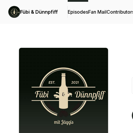
Fübi & Dünnpfiff
Episodes
Fan Mail
Contributor