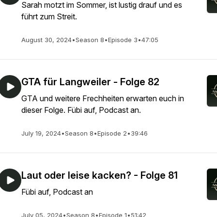
Sarah motzt im Sommer, ist lustig drauf und es
führt zum Streit.
August 30, 2024
•
Season 8
•
Episode 3
•
47:05
GTA für Langweiler - Folge 82
GTA und weitere Frechheiten erwarten euch in
dieser Folge. Fübi auf, Podcast an.
July 19, 2024
•
Season 8
•
Episode 2
•
39:46
Laut oder leise kacken? - Folge 81
Fübi auf, Podcast an
July 05, 2024
•
Season 8
•
Episode 1
•
51:42