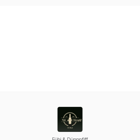
Fübi & Dünnpfiff