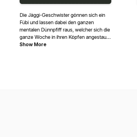
Die Jäggi-Geschwister gönnen sich ein
Fübi und lassen dabei den ganzen
mentalen Dünnpfiff raus, welcher sich die
ganze Woche in ihren Köpfen angestaut
hat. Mit nicht immer ganz so ernsten und
Show More
teilweise sogar völlig sinnbefreiten
Themen soll der Start ins Wochenende
glücken. Also macht euch ein Bier auf,
lehnt euch zurück und schaltet euer Hirn
ab und den Podcast an.