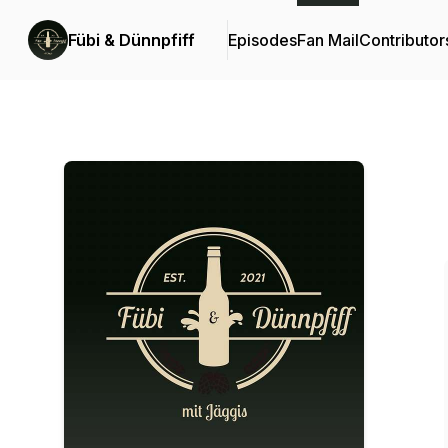
Fübi & Dünnpfiff
Episodes
Fan Mail
Contributor